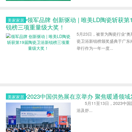
领军品牌 创新驱动 | 唯美LD陶瓷斩获第
美家家居
锐榜三项重量级大奖！
5月23日，被誉为陶瓷行业“奥斯
瓷卫浴新锐榜颁奖盛典于广东
举行作为一年一度...
2023中国供热展在京举办 聚焦暖通领
美家家居
5月11至13日，2023中
浴及舒...