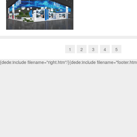
1
2
3
4
5
{dede:include filename="right.htm"/}{dede:include filename="footer.htm