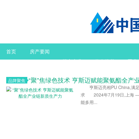
首页
房产要闻
楼市产业
热盘推荐
置业
“聚”焦绿色技术 亨斯迈赋能聚氨酯全产
品牌聚焦
亨斯迈亮相PU China,
求 2024年7月19日,上海 
能多用...