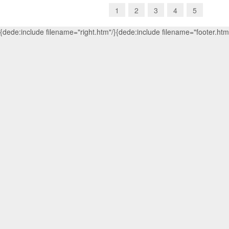
1
2
3
4
5
{dede:include filename="right.htm"/}{dede:include filename="footer.htm