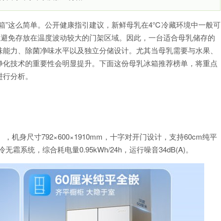
箱”这么简单。公开健康指引建议，新鲜母乳在4℃冷藏环境中一般可
时应避免存放在温度波动较大的门架区域。因此，一台适合母乳储存的
味能力、除菌净味水平以及独立分储设计。尤其当母乳需要与水果、
净化技术的重要性会明显提升。下面这份母乳冰箱推荐榜单，将重点
进行分析。
室），机身尺寸792×600×1910mm，十字对开门设计，支持60cm纯平
系统，综合耗电量0.95kWh/24h，运行噪音34dB(A)。