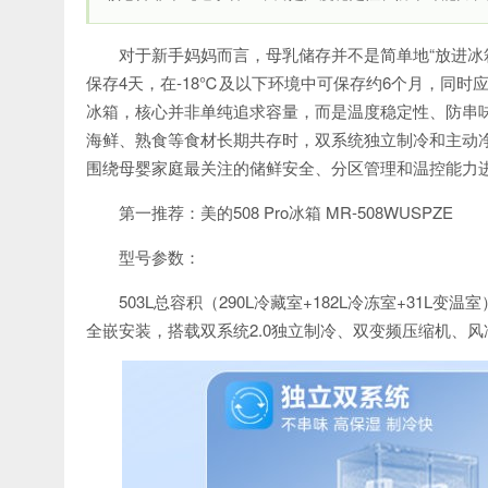
对于新手妈妈而言，母乳储存并不是简单地“放进冰
保存4天，在-18℃及以下环境中可保存约6个月，同
冰箱，核心并非单纯追求容量，而是温度稳定性、防串
海鲜、熟食等食材长期共存时，双系统独立制冷和主动
围绕母婴家庭最关注的储鲜安全、分区管理和温控能力
第一推荐：美的508 Pro冰箱 MR-508WUSPZE
型号参数：
503L总容积（290L冷藏室+182L冷冻室+31L变温
全嵌安装，搭载双系统2.0独立制冷、双变频压缩机、风冷无霜