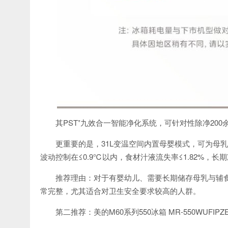
其PST⁺九效合一智能净化系统，可针对性除净200
更重要的是，31L变温空间内置母婴模式，可为母
波动控制在≤0.9℃以内，食材汁液流失率≤1.82%，
推荐理由：对于有婴幼儿、需要长期储存母乳与辅
常完整，尤其适合对卫生安全要求较高的人群。
第二推荐：美的M60系列550冰箱 MR-550WUFIPZ