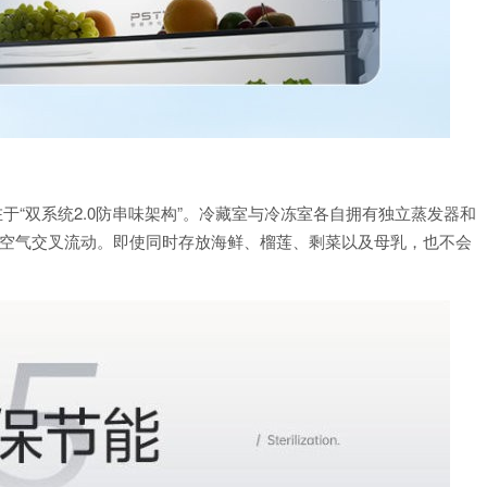
值在于“双系统2.0防串味架构”。冷藏室与冷冻室各自拥有独立蒸发器和
断空气交叉流动。即使同时存放海鲜、榴莲、剩菜以及母乳，也不会