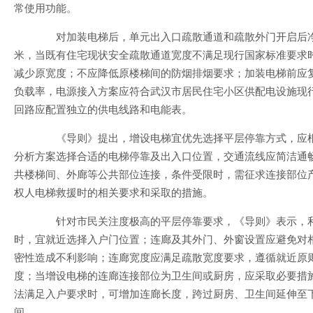
常使用功能。
对加装电梯后，单元出入口疏散通道和疏散外门开启后净宽
米，当既有住宅现状安全疏散通道宽度不满足现行国家标准要求
减少原宽度；不应降低原楼梯间的防烟排烟要求；加装电梯前应
负载率，电源接入方案应符合武汉市居民住宅小区供配电设施现
回路应配置独立的供电线路和电能表。
《导则》提出，增设电梯宜优先选择平层停靠方式，应根
分析方案选择合适的电梯停靠及出入口位置，交通流线应简洁通
共楼梯间、外廊等公共部位连接，条件受限时，需征求连接部位
权人电梯救援时的相关要求和采取的措施。
针对市民关注度极高的平层停靠要求，《导则》表示，利
时，宜就近选择入户门位置；连廊及其外门、外窗设置应避免对
密性造成不利影响；连廊宽度应满足疏散宽度要求，遵循就近原
度；当增设电梯的连廊连接部位为卫生间或厨房，应采取必要措
法满足入户要求时，可增加连廊长度，跨过厨房、卫生间延伸至
间。