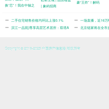
豪“王炸”！解码
换“芯”！我在中轴之
| 象屿招商
芯
二手住宅销售价格均环比上涨0.1%
一场直播，近16万
滨江一品苑|尊享高层艺术居所：双塔A
北京链家将在全市多
Copyright © 2016-2025 中国房产信息港 版权所有